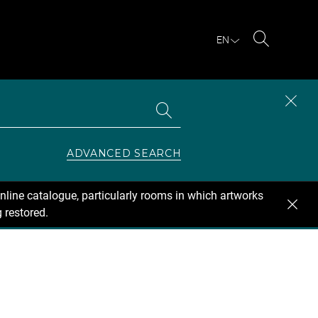
EN
Search
Search
CLOS
the
collections
SEAR
ZONE
ADVANCED SEARCH
nline catalogue, particularly rooms in which artworks
 restored.