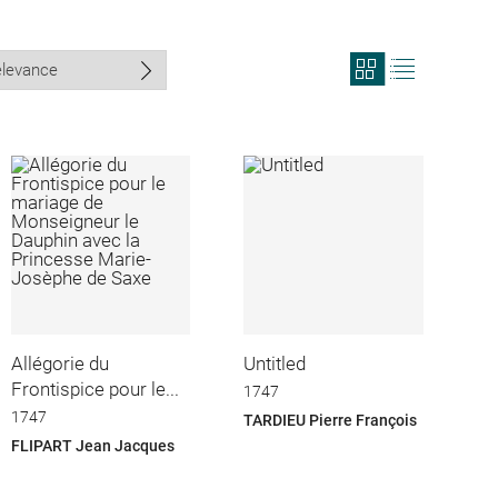
View
View
search
search
results
results
in
as
grid
list
format
Allégorie du
Untitled
Frontispice pour le...
1747
1747
TARDIEU Pierre François
FLIPART Jean Jacques