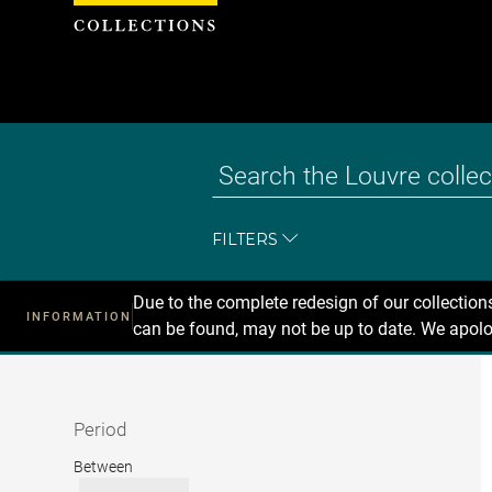
Cookies management panel
FILTERS
Due to the complete redesign of our collectio
INFORMATION
can be found, may not be up to date. We apolo
Recherche
dans
les
collections
Period
Period
Between