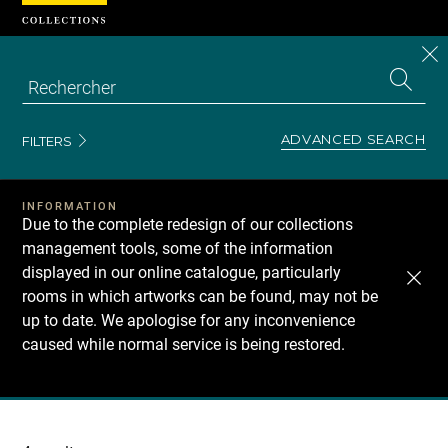
Cookies management panel
CL
Search
the
EN
S
collecti
Z
Se
ADVANCED SEARCH
FILTERS
INFORMATION
Due to the complete redesign of our collections
management tools, some of the information
displayed in our online catalogue, particularly
rooms in which artworks can be found, may not be
up to date. We apologise for any inconvenience
caused while normal service is being restored.
Recherche
dans
les