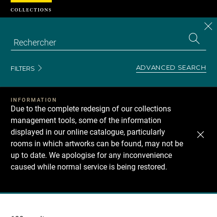
Cookies management panel
CL
Search
the
EN
S
collecti
Z
Se
ADVANCED SEARCH
FILTERS
INFORMATION
Due to the complete redesign of our collections
management tools, some of the information
displayed in our online catalogue, particularly
rooms in which artworks can be found, may not be
up to date. We apologise for any inconvenience
caused while normal service is being restored.
Recherche
dans
les