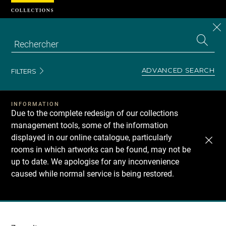
Cookies management panel
CL
Search
the
EN
S
collecti
Z
Se
ADVANCED SEARCH
FILTERS
INFORMATION
Due to the complete redesign of our collections
management tools, some of the information
displayed in our online catalogue, particularly
rooms in which artworks can be found, may not be
up to date. We apologise for any inconvenience
caused while normal service is being restored.
Recherche
dans
les