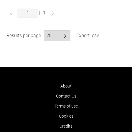
|
1
Results per page
Export .csv
About
Contact Us
Terms of use
Cookies
Credits