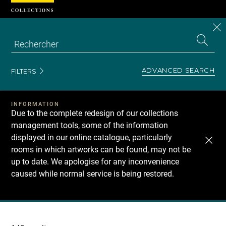
Cookies management panel
CL
Search
the
EN
S
collecti
Z
Se
ADVANCED SEARCH
FILTERS
INFORMATION
Due to the complete redesign of our collections
management tools, some of the information
displayed in our online catalogue, particularly
rooms in which artworks can be found, may not be
up to date. We apologise for any inconvenience
caused while normal service is being restored.
Recherche
dans
les