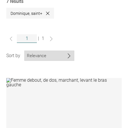
collections
7 results
Dominique, saint+
Close
|
1
Sort by