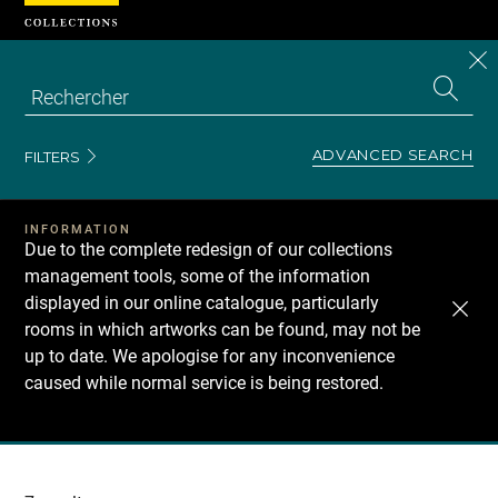
Cookies management panel
CL
Search
the
EN
S
collecti
Z
Se
ADVANCED SEARCH
FILTERS
INFORMATION
Due to the complete redesign of our collections
management tools, some of the information
displayed in our online catalogue, particularly
rooms in which artworks can be found, may not be
up to date. We apologise for any inconvenience
caused while normal service is being restored.
Recherche
dans
les