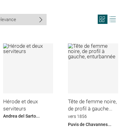
View
View
search
search
results
results
in
as
grid
list
format
Hérode et deux
Tête de femme noire,
serviteurs
de profil à gauche...
Andrea del Sarto...
vers 1856
Puvis de Chavannes...