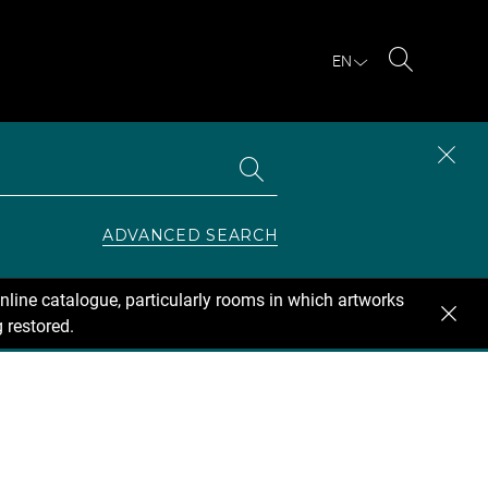
EN
Search
Search
CLOS
the
collections
SEAR
ZONE
ADVANCED SEARCH
nline catalogue, particularly rooms in which artworks
 restored.