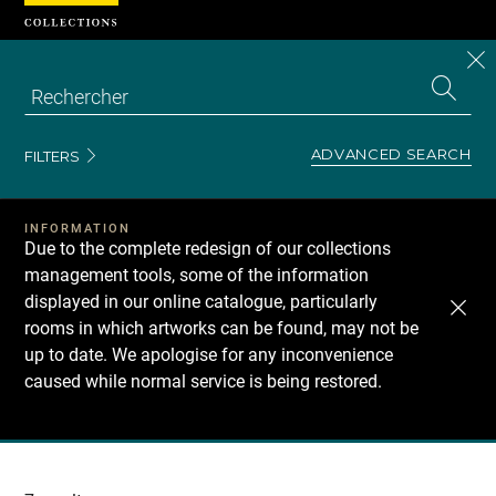
Cookies management panel
CL
Search
the
EN
S
collecti
Z
Se
ADVANCED SEARCH
FILTERS
INFORMATION
Due to the complete redesign of our collections
management tools, some of the information
displayed in our online catalogue, particularly
rooms in which artworks can be found, may not be
up to date. We apologise for any inconvenience
caused while normal service is being restored.
Recherche
dans
les