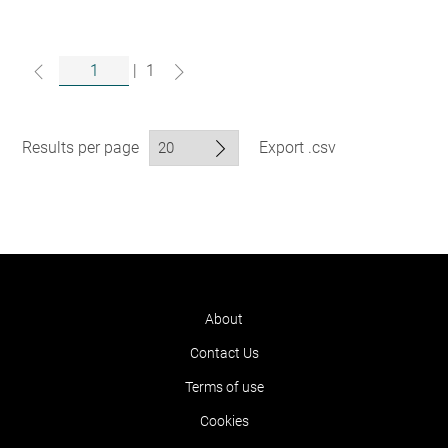
|
1
Results per page
Export .csv
About
Contact Us
Terms of use
Cookies