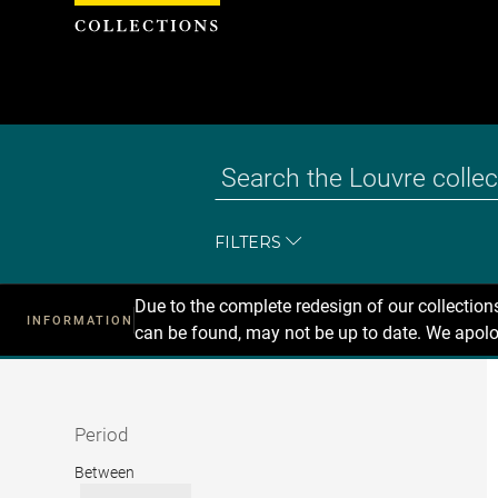
Cookies management panel
FILTERS
Due to the complete redesign of our collectio
INFORMATION
can be found, may not be up to date. We apolo
Recherche
dans
les
collections
Period
Period
Between