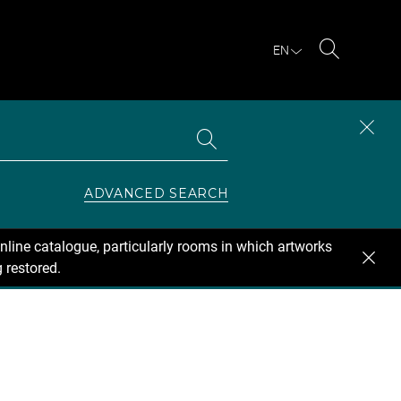
EN
Search
Search
CLOS
the
collections
SEAR
ZONE
ADVANCED SEARCH
nline catalogue, particularly rooms in which artworks
 restored.