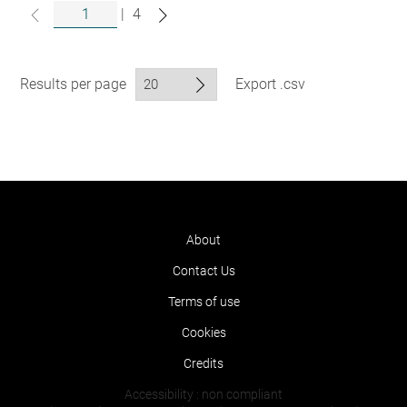
|
4
Results per page
Export .csv
About
Contact Us
Terms of use
Cookies
Credits
Accessibility : non compliant