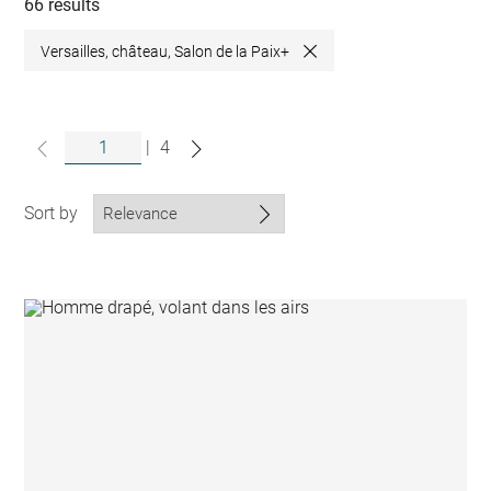
collections
66 results
Versailles, château, Salon de la Paix+
Close
|
4
Sort by