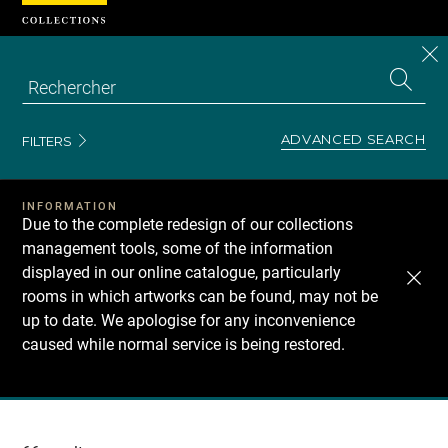
Cookies management panel
CL
Search
the
EN
S
collecti
Z
Se
ADVANCED SEARCH
FILTERS
INFORMATION
Due to the complete redesign of our collections
management tools, some of the information
displayed in our online catalogue, particularly
rooms in which artworks can be found, may not be
up to date. We apologise for any inconvenience
caused while normal service is being restored.
Recherche
dans
les