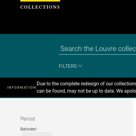
Cookies management panel
FILTERS
Due to the complete redesign of our collectio
INFORMATION
can be found, may not be up to date. We apolo
Recherche
dans
les
collections
Period
Period
Between