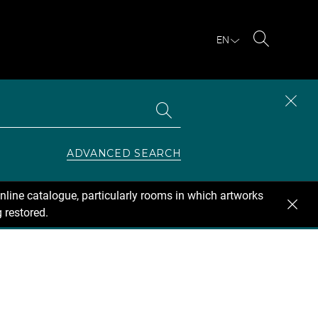
EN
Search
Search
CLOS
the
collections
SEAR
ZONE
ADVANCED SEARCH
nline catalogue, particularly rooms in which artworks
 restored.
se