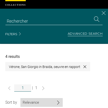
Cookies management panel
CL
Search
the
EN
S
collecti
Z
Se
ADVANCED SEARCH
FILTERS
Recherche
dans
les
collections
4 results
Vérone, San Giorgio in Braida, oeuvre en rapport
Close
|
1
Sort by