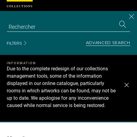
Cookies management panel
CL
Search
the
EN
S
collecti
Z
Se
ADVANCED SEARCH
FILTERS
INFORMATION
Due to the complete redesign of our collections
management tools, some of the information
displayed in our online catalogue, particularly
rooms in which artworks can be found, may not be
up to date. We apologise for any inconvenience
caused while normal service is being restored.
Recherche
dans
les