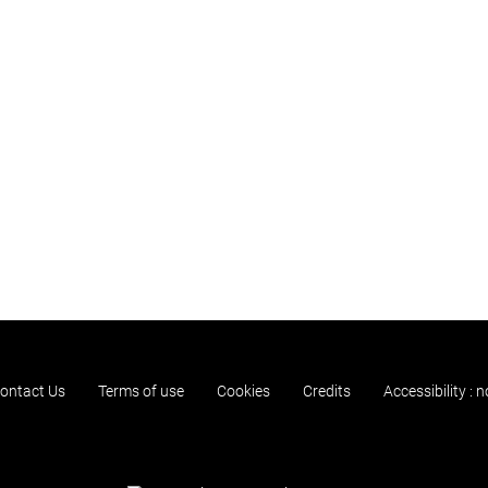
ontact Us
Terms of use
Cookies
Credits
Accessibility : 