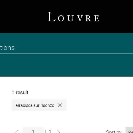
1 result
Gradisca sur l'Isonzo
Close
|
1
Sort by