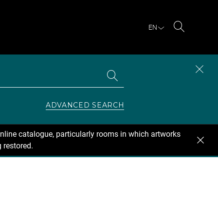
EN
Search
Search
CLOS
the
collections
SEAR
ZONE
ADVANCED SEARCH
nline catalogue, particularly rooms in which artworks
 restored.