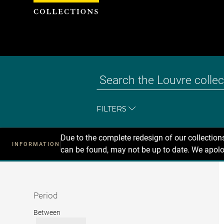
Cookies management panel
FILTERS
Due to the complete redesign of our collectio
INFORMATION
can be found, may not be up to date. We apolo
Recherche
dans
les
collections
Period
Period
Between