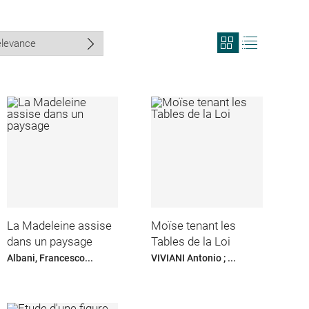
View
View
search
search
results
results
in
as
grid
list
format
La Madeleine assise
Moïse tenant les
dans un paysage
Tables de la Loi
Albani, Francesco...
VIVIANI Antonio ; ...