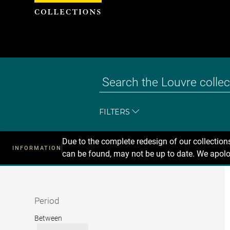
Cookies management panel
FILTERS
Due to the complete redesign of our collectio
INFORMATION
can be found, may not be up to date. We apolo
Recherche
dans
les
collections
Period
Period
Between