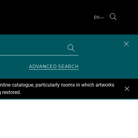
EN
Search
Search
CLOS
the
collections
SEAR
ZONE
ADVANCED SEARCH
nline catalogue, particularly rooms in which artworks
 restored.