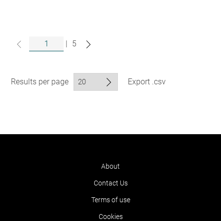
|
5
Results per page
Export .csv
About
Contact Us
Terms of use
Cookies