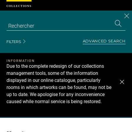
Cookies management panel
CL
Search
the
EN
S
collecti
Z
Se
ADVANCED SEARCH
FILTERS
INFORMATION
Due to the complete redesign of our collections
management tools, some of the information
displayed in our online catalogue, particularly
rooms in which artworks can be found, may not be
up to date. We apologise for any inconvenience
caused while normal service is being restored.
Recherche
dans
les