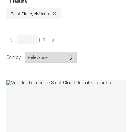
collections
11 results
Saint-Cloud, château
Close
|
1
Sort by