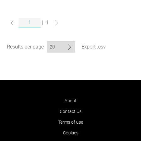
|
1
Results per page
Export .csv
About
Contact Us
Terms of use
Cookies