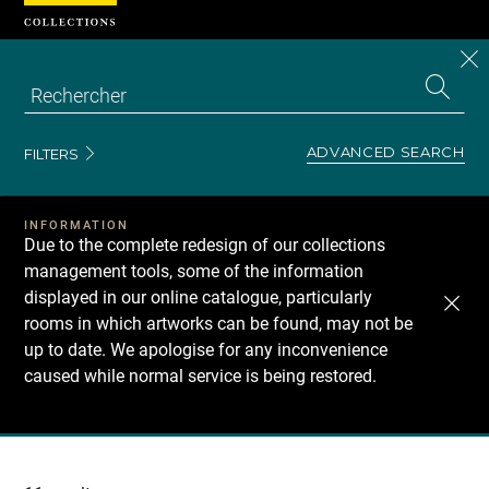
Cookies management panel
CL
Search
the
EN
S
collecti
Z
Se
ADVANCED SEARCH
FILTERS
INFORMATION
Due to the complete redesign of our collections
management tools, some of the information
displayed in our online catalogue, particularly
rooms in which artworks can be found, may not be
up to date. We apologise for any inconvenience
caused while normal service is being restored.
Recherche
dans
les