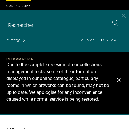
Cookies management panel
CL
Search
the
EN
S
collecti
Z
Se
ADVANCED SEARCH
FILTERS
INFORMATION
Due to the complete redesign of our collections
management tools, some of the information
displayed in our online catalogue, particularly
rooms in which artworks can be found, may not be
up to date. We apologise for any inconvenience
caused while normal service is being restored.
Recherche
dans
les