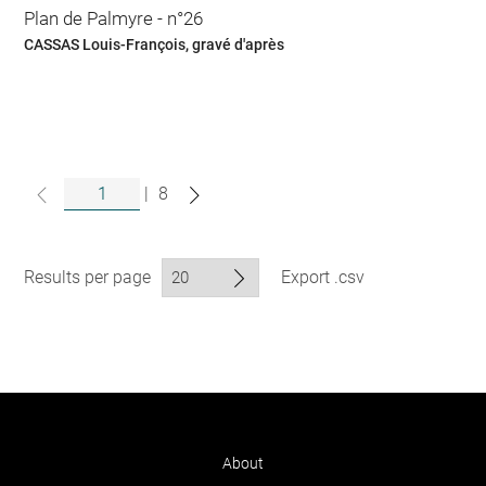
Plan de Palmyre - n°26
CASSAS Louis-François, gravé d'après
|
8
Results per page
Export .csv
About