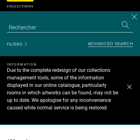
Cookies management panel
CL
Search
the
EN
S
collecti
Z
Se
ADVANCED SEARCH
FILTERS
INFORMATION
Due to the complete redesign of our collections
management tools, some of the information
displayed in our online catalogue, particularly
rooms in which artworks can be found, may not be
up to date. We apologise for any inconvenience
caused while normal service is being restored.
Recherche
dans
les