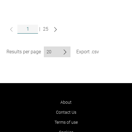
|
25
Results per page
Export .csv
About
Contact Us
Terms of use