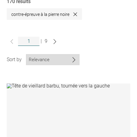
collections
170 results
contre-épreuve à la pierre noire
Close
|
9
Sort by