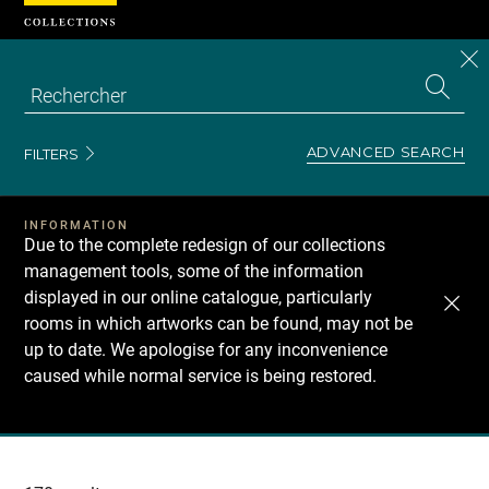
Cookies management panel
CL
Search
the
EN
S
collecti
Z
Se
ADVANCED SEARCH
FILTERS
INFORMATION
Due to the complete redesign of our collections
management tools, some of the information
displayed in our online catalogue, particularly
rooms in which artworks can be found, may not be
up to date. We apologise for any inconvenience
caused while normal service is being restored.
Recherche
dans
les