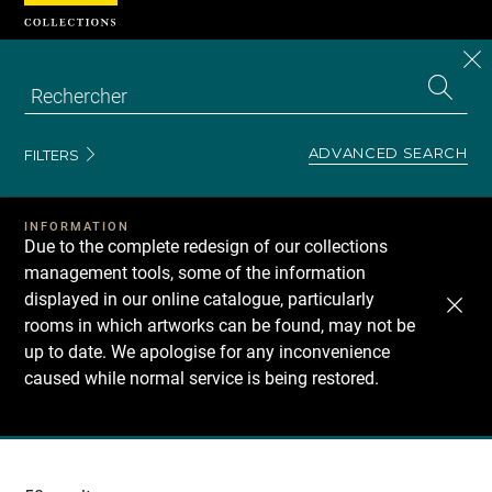
Cookies management panel
CL
Search
the
EN
S
collecti
Z
Se
ADVANCED SEARCH
FILTERS
INFORMATION
Due to the complete redesign of our collections
management tools, some of the information
displayed in our online catalogue, particularly
rooms in which artworks can be found, may not be
up to date. We apologise for any inconvenience
caused while normal service is being restored.
Recherche
dans
les