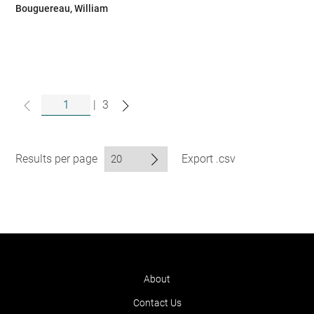
Bouguereau, William
|
3
Results per page
Export .csv
About
Contact Us