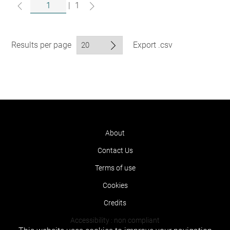
|
1
Results per page
Export .csv
About
Contact Us
Terms of use
Cookies
Credits
Accessibility : non compliant