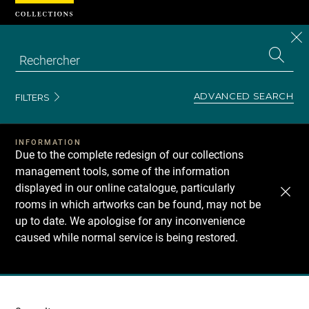
Cookies management panel
CL
Search
the
EN
S
collecti
Z
Se
ADVANCED SEARCH
FILTERS
INFORMATION
Due to the complete redesign of our collections
management tools, some of the information
displayed in our online catalogue, particularly
rooms in which artworks can be found, may not be
up to date. We apologise for any inconvenience
caused while normal service is being restored.
Recherche
dans
les