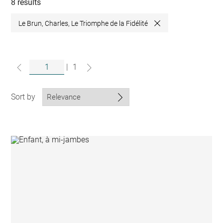
collections
8 results
Le Brun, Charles, Le Triomphe de la Fidélité
Close
|
1
Sort by