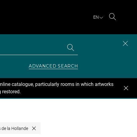
EN
Search
Search
CLOS
the
collections
SEAR
ZONE
ADVANCED SEARCH
nline catalogue, particularly rooms in which artworks
 restored.
 de la Hollande
Close