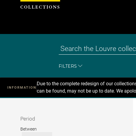
Cookies management panel
FILTERS
Due to the complete redesign of our collectio
INFORMATION
can be found, may not be up to date. We apolo
Recherche
dans
les
collections
Period
Period
Between