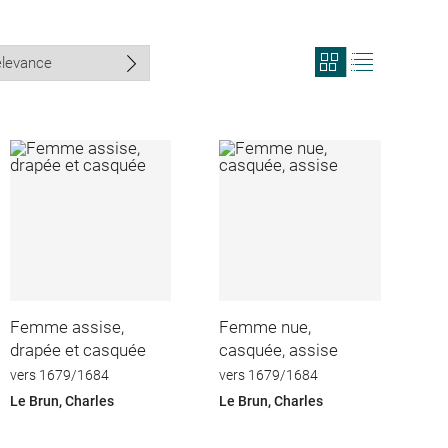
View
View
search
search
results
results
in
as
grid
list
format
Femme assise,
Femme nue,
drapée et casquée
casquée, assise
vers 1679/1684
vers 1679/1684
Le Brun, Charles
Le Brun, Charles