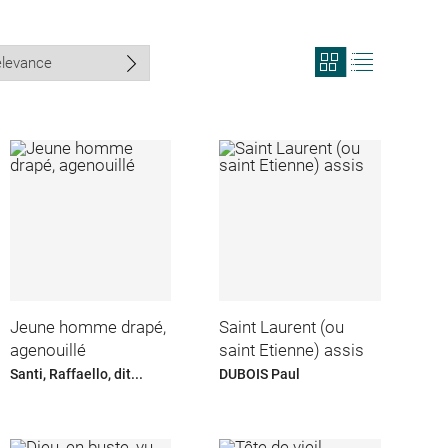
View
View
search
search
results
results
in
as
grid
list
format
Jeune homme drapé,
Saint Laurent (ou
agenouillé
saint Etienne) assis
Santi, Raffaello, dit...
DUBOIS Paul