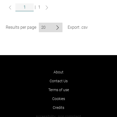
|
1
Results per page
Export .csv
About
Contact Us
Terms of use
Cookies
Credits
Accessibility : non compliant