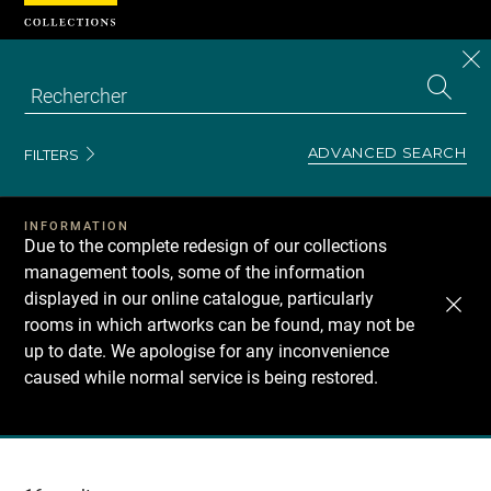
Cookies management panel
CL
Search
the
EN
S
collecti
Z
Se
ADVANCED SEARCH
FILTERS
INFORMATION
Due to the complete redesign of our collections
management tools, some of the information
displayed in our online catalogue, particularly
rooms in which artworks can be found, may not be
up to date. We apologise for any inconvenience
caused while normal service is being restored.
Recherche
dans
les