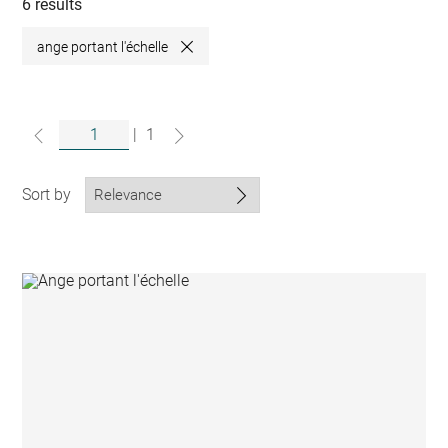
collections
6 results
ange portant l'échelle
Close
|
1
Sort by