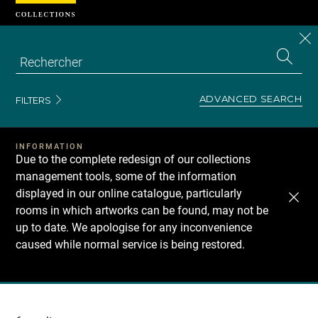
Cookies management panel
CL
Search
the
EN
S
collecti
Z
Se
ADVANCED SEARCH
FILTERS
INFORMATION
Due to the complete redesign of our collections
management tools, some of the information
displayed in our online catalogue, particularly
rooms in which artworks can be found, may not be
up to date. We apologise for any inconvenience
caused while normal service is being restored.
Recherche
dans
les