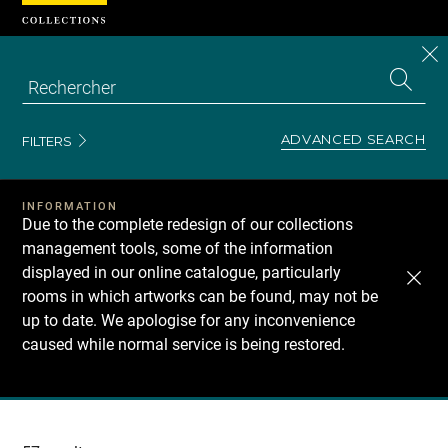
Cookies management panel
CL
Search
the
EN
S
collecti
Z
Se
ADVANCED SEARCH
FILTERS
INFORMATION
Due to the complete redesign of our collections
management tools, some of the information
displayed in our online catalogue, particularly
rooms in which artworks can be found, may not be
up to date. We apologise for any inconvenience
caused while normal service is being restored.
Recherche
dans
les