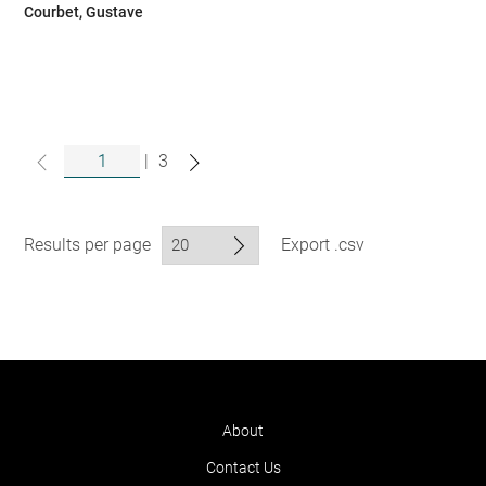
Courbet, Gustave
|
3
Results per page
Export .csv
About
Contact Us