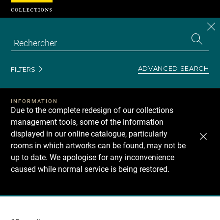
Cookies management panel
CL
Search
the
EN
S
collecti
Z
Se
ADVANCED SEARCH
FILTERS
INFORMATION
Due to the complete redesign of our collections
management tools, some of the information
displayed in our online catalogue, particularly
rooms in which artworks can be found, may not be
up to date. We apologise for any inconvenience
caused while normal service is being restored.
Recherche
dans
les