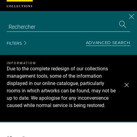
Cookies management panel
CL
Search
the
EN
S
collecti
Z
Se
ADVANCED SEARCH
FILTERS
INFORMATION
Due to the complete redesign of our collections
management tools, some of the information
displayed in our online catalogue, particularly
rooms in which artworks can be found, may not be
up to date. We apologise for any inconvenience
caused while normal service is being restored.
Recherche
dans
les