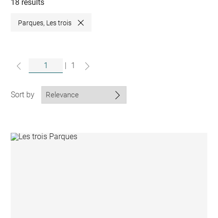
collections
18 results
Parques, Les trois
Close
|
1
Sort by