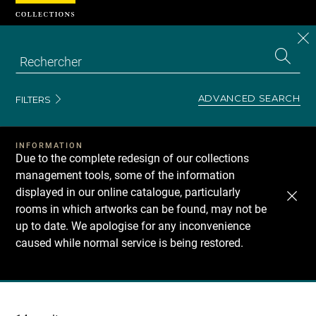
Cookies management panel
CL
Search
the
EN
S
collecti
Z
Se
ADVANCED SEARCH
FILTERS
INFORMATION
Due to the complete redesign of our collections
management tools, some of the information
displayed in our online catalogue, particularly
rooms in which artworks can be found, may not be
up to date. We apologise for any inconvenience
caused while normal service is being restored.
Recherche
dans
les