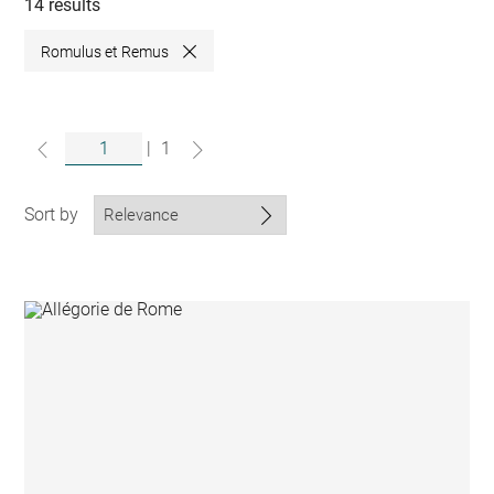
collections
14 results
Romulus et Remus
Close
|
1
Sort by