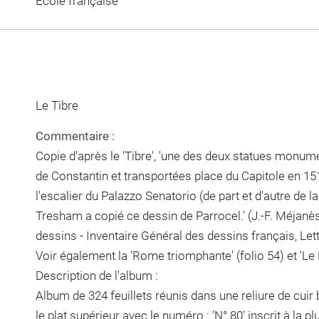
Ecole française
Le Tibre
Commentaire :
Copie d'après le 'Tibre', 'une des deux statues monu
de Constantin et transportées place du Capitole en 15
l'escalier du Palazzo Senatorio (de part et d'autre de la
Tresham a copié ce dessin de Parrocel.' (J.-F. Méjanè
dessins - Inventaire Général des dessins français, Lettre
Voir également la 'Rome triomphante' (folio 54) et 'Le Nil
Description de l'album :
Album de 324 feuillets réunis dans une reliure de cuir 
le plat supérieur avec le numéro : 'N° 80' inscrit à la 