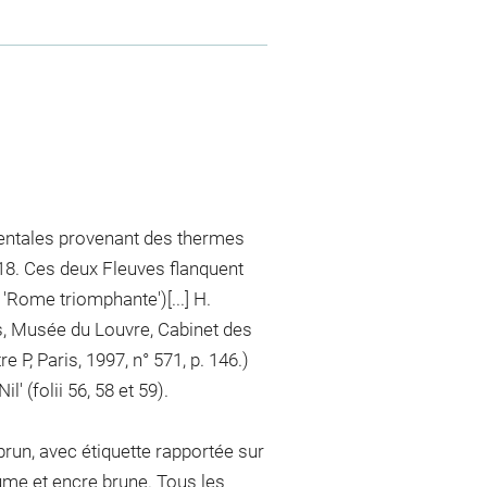
mentales provenant des thermes
18. Ces deux Fleuves flanquent
 'Rome triomphante')[...] H.
s, Musée du Louvre, Cabinet des
 P, Paris, 1997, n° 571, p. 146.)
' (folii 56, 58 et 59).
brun, avec étiquette rapportée sur
plume et encre brune. Tous les