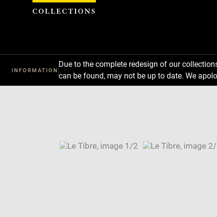
Cookies management panel
Due to the complete redesign of our collectio
INFORMATION
can be found, may not be up to date. We apolo
Download
Next
Previous
Enlarge
image
Enlarge
in
image
Image
new
in
caption:
window
new
SKIP IMAGE CAROUSEL
window