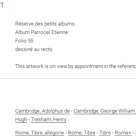
CT
Réserve des petits albums
Album Parrocel Etienne
Folio 55
dessiné au recto
This artwork is on view by appointment in the referen
Cambridge, Adolphus de
-
Cambridge, George William 
Hugh
-
Tresham, Henry
Rome, Tibre, allégorie
-
Rome, Tibre
-
Tibre
-
Rome+
-