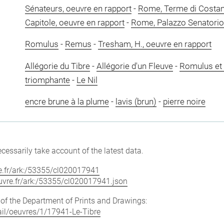
Sénateurs, oeuvre en rapport
-
Rome, Terme di Costant
Capitole, oeuvre en rapport
-
Rome, Palazzo Senatorio,
Romulus
-
Remus
-
Tresham, H., oeuvre en rapport
Allégorie du Tibre
-
Allégorie d'un Fleuve
-
Romulus et
triomphante
-
Le Nil
encre brune à la plume
-
lavis (brun)
-
pierre noire
cessarily take account of the latest data.
vre.fr/ark:/53355/cl020017941
louvre.fr/ark:/53355/cl020017941.json
e of the Department of Prints and Drawings:
tail/oeuvres/1/17941-Le-Tibre