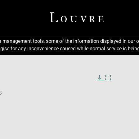
ns management tools, some of the information displayed in our o
gise for any inconvenience caused while normal service is being
Download
Enlarge
image
image
in
new
window