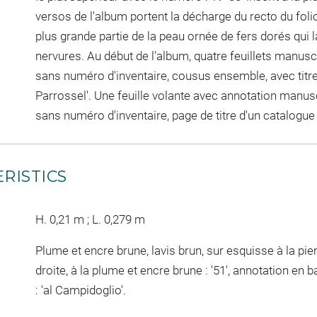
versos de l'album portent la décharge du recto du folio
plus grande partie de la peau ornée de fers dorés qui la
nervures. Au début de l'album, quatre feuillets manuscr
sans numéro d'inventaire, cousus ensemble, avec titre 
Parrossel'. Une feuille volante avec annotation manusc
sans numéro d'inventaire, page de titre d'un catalogue
RISTICS
H. 0,21 m ; L. 0,279 m
Plume et encre brune, lavis brun, sur esquisse à la pie
droite, à la plume et encre brune : '51', annotation en b
: 'al Campidoglio'.