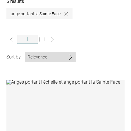
collections
6 results
ange portant la Sainte Face
Close
|
1
Sort by