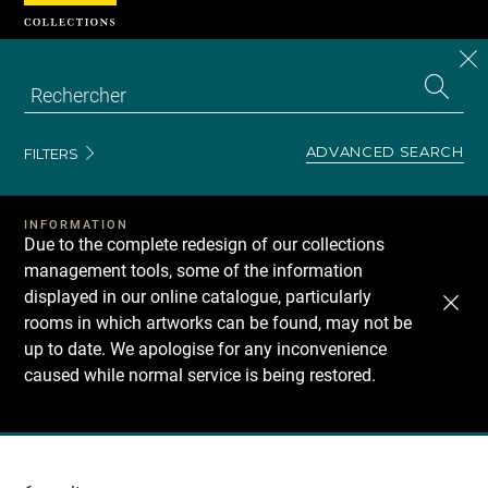
Cookies management panel
CL
Search
the
EN
S
collecti
Z
Se
ADVANCED SEARCH
FILTERS
INFORMATION
Due to the complete redesign of our collections
management tools, some of the information
displayed in our online catalogue, particularly
rooms in which artworks can be found, may not be
up to date. We apologise for any inconvenience
caused while normal service is being restored.
Recherche
dans
les