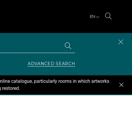
EN
Search
Search
CLOS
the
collections
SEAR
ZONE
ADVANCED SEARCH
nline catalogue, particularly rooms in which artworks
 restored.