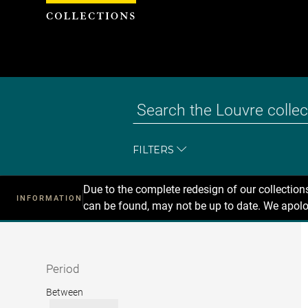
Cookies management panel
FILTERS
Due to the complete redesign of our collectio
INFORMATION
can be found, may not be up to date. We apolo
Recherche
dans
les
collections
Period
Period
Between