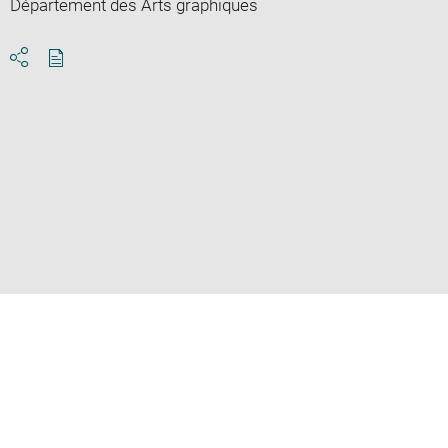
Département des Arts graphiques
Download
Share
pdf