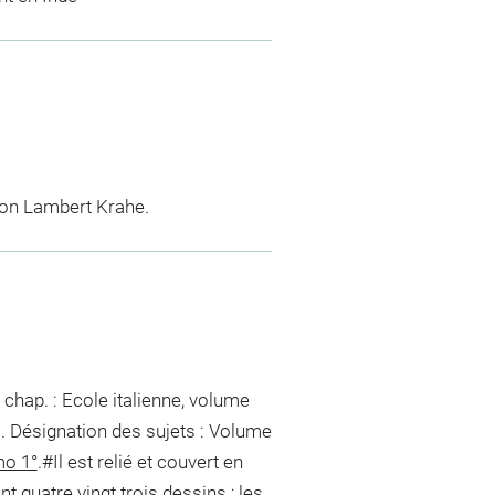
tion Lambert Krahe.
chap. : Ecole italienne, volume
i. Désignation des sujets : Volume
mo 1°
.#Il est relié et couvert en
nt quatre vingt trois dessins ; les