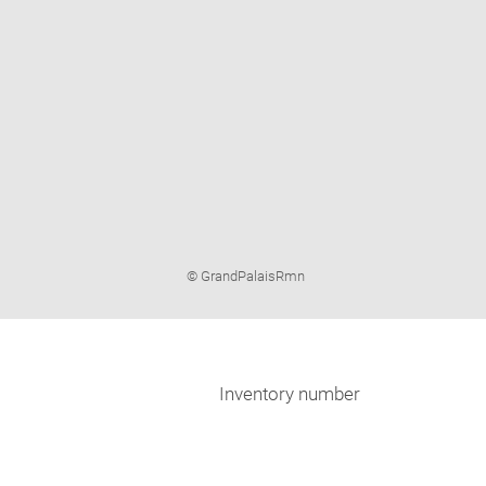
Image
© GrandPalaisRmn
caption:
Inventory number