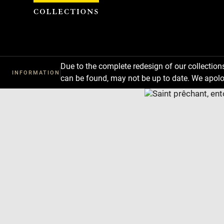
Cookies management panel
Due to the complete redesign of our collectio
INFORMATION
can be found, may not be up to date. We apolo
Download
Next
Previous