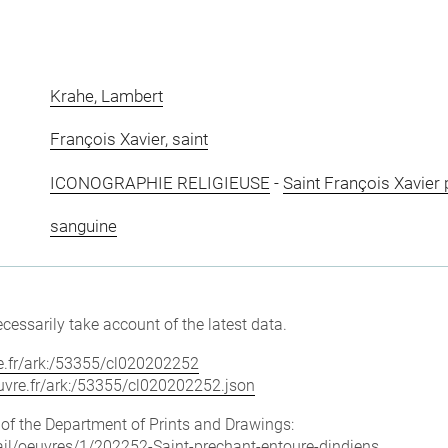
Krahe, Lambert
François Xavier, saint
ICONOGRAPHIE RELIGIEUSE
-
Saint François Xavier 
sanguine
cessarily take account of the latest data.
vre.fr/ark:/53355/cl020202252
louvre.fr/ark:/53355/cl020202252.json
e of the Department of Prints and Drawings:
etail/oeuvres/1/202252-Saint-prechant-entoure-dindiens