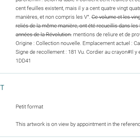
cent feuilles existent, mais il y a cent quatre vingt qua
manières, et non compris les V°.
Ce volume et les ving
reliés de la même manière, ont été recueillis dans le
années de la Révolution.
mentions de reliure et de pr
Origine : Collection nouvelle. Emplacement actuel : 
Signe de recollement :
181 Vu. Cordier
au crayon
#
Il y
1DD41
CT
Petit format
This artwork is on view by appointment in the referen