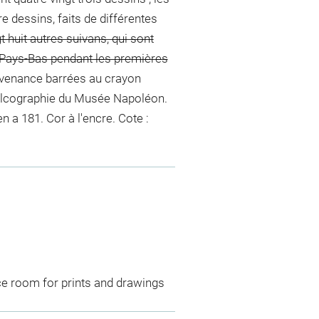
tre dessins, faits de différentes
t huit autres suivans, qui sont
s Pays-Bas pendant les premières
ovenance barrées au crayon
Calcographie du Musée Napoléon.
 en a 181. Cor
à l'encre
. Cote :
ce room for prints and drawings