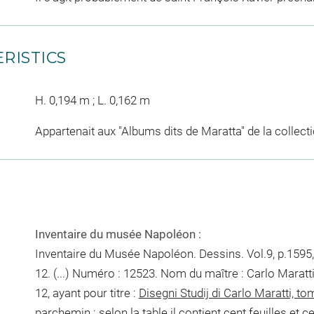
RISTICS
H. 0,194 m ; L. 0,162 m
Appartenait aux "Albums dits de Maratta" de la collec
Inventaire du musée Napoléon :
Inventaire du Musée Napoléon. Dessins. Vol.9, p.1595, 
12. (...) Numéro : 12523. Nom du maître : Carlo Maratt
12, ayant pour titre :
Disegni Studij di Carlo Maratti, to
parchemin : selon la table il contient cent feuilles et ce