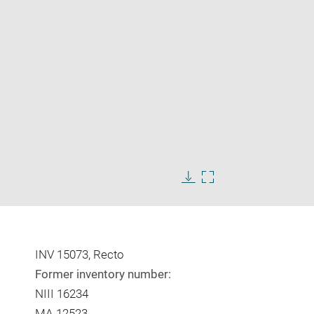
Enlarge
image
Download
Enlarge
in
image
image
new
in
window
new
window
INV 15073, Recto
Former inventory number:
NIII 16234
MA 12523