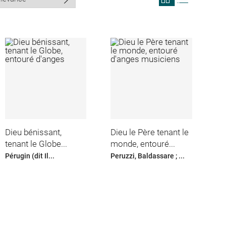
search
search
results
results
in
as
grid
list
format
Dieu bénissant,
Dieu le Père tenant le
tenant le Globe...
monde, entouré...
Pérugin (dit Il...
Peruzzi, Baldassare ; ...