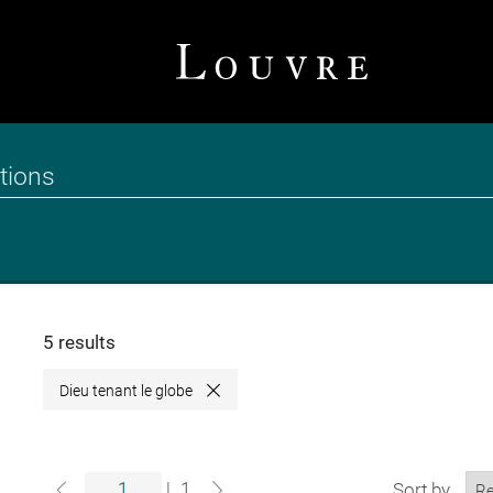
5 results
Dieu tenant le globe
Close
|
1
Sort by