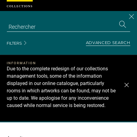
Cookies management panel
CL
Search
the
EN
S
collecti
Z
Se
ADVANCED SEARCH
FILTERS
INFORMATION
Due to the complete redesign of our collections
management tools, some of the information
displayed in our online catalogue, particularly
rooms in which artworks can be found, may not be
up to date. We apologise for any inconvenience
caused while normal service is being restored.
Recherche
dans
les