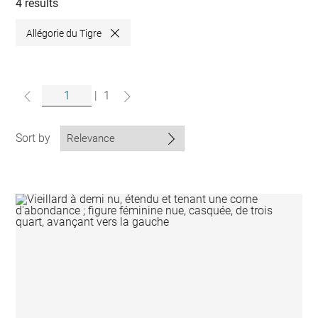
collections
4 results
Allégorie du Tigre
Close
|
1
Sort by