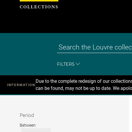
Cookies management panel
FILTERS
Due to the complete redesign of our collectio
INFORMATION
can be found, may not be up to date. We apolo
Recherche
dans
les
collections
Period
Period
Between