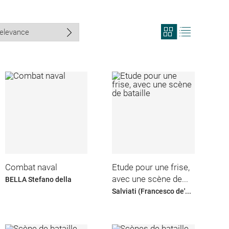
View
View
search
search
results
results
in
as
grid
list
format
Combat naval
Etude pour une frise,
avec une scène de...
BELLA Stefano della
Salviati (Francesco de'...