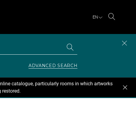
EN
Search
Search
CLOS
the
collections
SEAR
ZONE
ADVANCED SEARCH
nline catalogue, particularly rooms in which artworks
 restored.