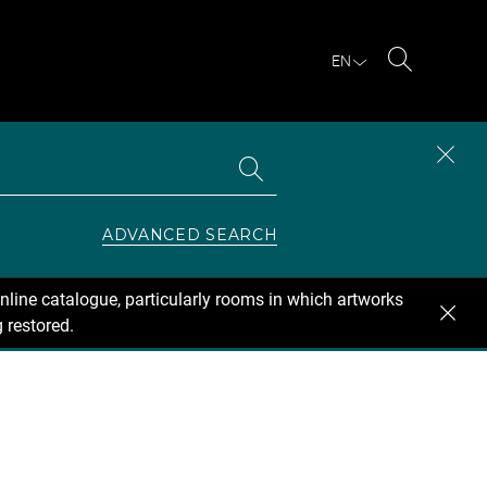
EN
Search
Search
CLOS
the
collections
SEAR
ZONE
ADVANCED SEARCH
nline catalogue, particularly rooms in which artworks
 restored.