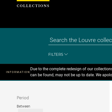
Cookies management panel
FILTERS
Due to the complete redesign of our collectio
INFORMATION
can be found, may not be up to date. We apolo
Recherche
dans
les
collections
Period
Period
Between