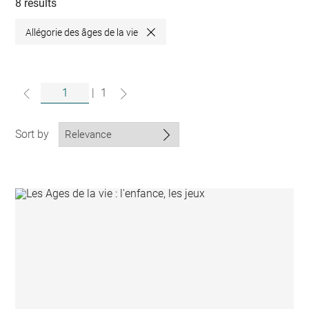
collections
8 results
Allégorie des âges de la vie
Close
|
1
Sort by