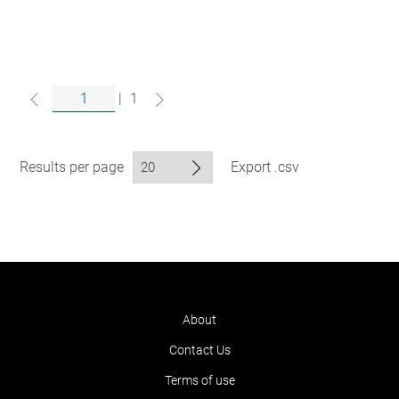
|
1
Results per page
Export .csv
About
Contact Us
Terms of use