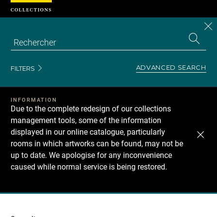
Cookies management panel
CL
Search
the
EN
S
collecti
Z
Se
ADVANCED SEARCH
FILTERS
INFORMATION
Due to the complete redesign of our collections
management tools, some of the information
displayed in our online catalogue, particularly
rooms in which artworks can be found, may not be
up to date. We apologise for any inconvenience
caused while normal service is being restored.
Recherche
dans
les