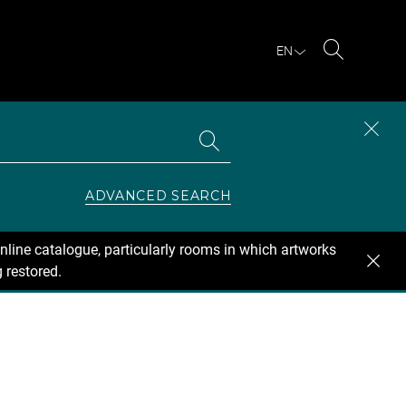
EN
Search
Search
CLOS
the
collections
SEAR
ZONE
ADVANCED SEARCH
nline catalogue, particularly rooms in which artworks
 restored.
se