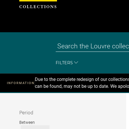
Cookies management panel
FILTERS
Due to the complete redesign of our collectio
INFORMATION
can be found, may not be up to date. We apolo
Recherche
dans
les
collections
Period
Period
Between