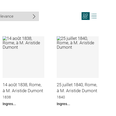
View
View
search
search
results
results
in
as
grid
list
format
14 août 1838, Rome,
25 juillet 1840, Rome,
à M. Aristide Dumont
à M. Aristide Dumont
1838
1840
Ingres...
Ingres...