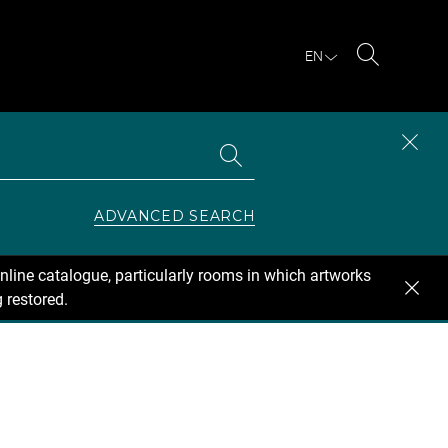
EN
Search
Search
CLOS
the
collections
SEAR
ZONE
ADVANCED SEARCH
nline catalogue, particularly rooms in which artworks
 restored.