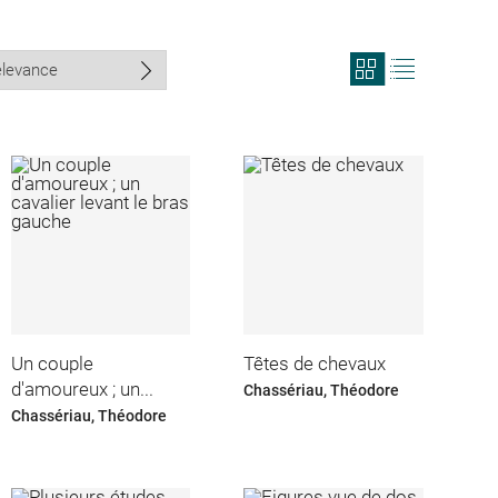
View
View
search
search
results
results
in
as
grid
list
format
Un couple
Têtes de chevaux
d'amoureux ; un...
Chassériau, Théodore
Chassériau, Théodore