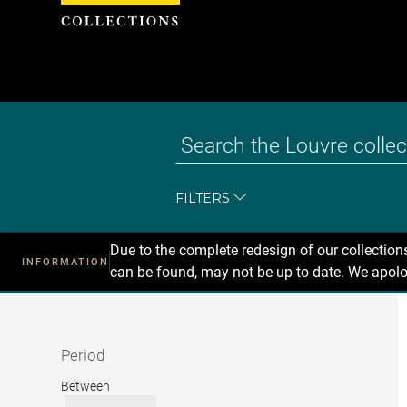
Cookies management panel
FILTERS
Due to the complete redesign of our collectio
INFORMATION
can be found, may not be up to date. We apolo
Recherche
dans
les
collections
Period
Period
Between