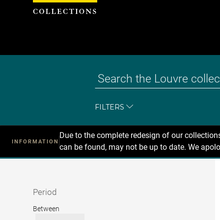
Cookies management panel
FILTERS
Due to the complete redesign of our collectio
INFORMATION
can be found, may not be up to date. We apolo
Recherche
dans
les
collections
Period
Period
Between