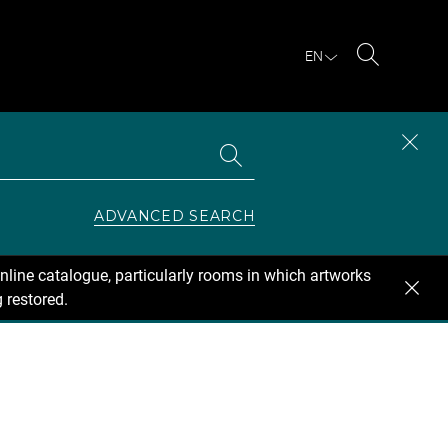
EN
Search
Search
CLOS
the
collections
SEAR
ZONE
ADVANCED SEARCH
nline catalogue, particularly rooms in which artworks
 restored.