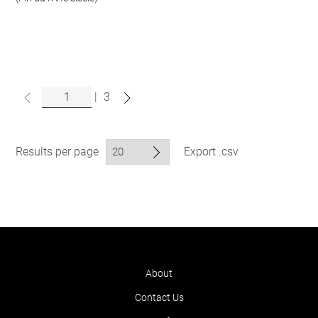
|
3
Results per page
Export .csv
About
Contact Us