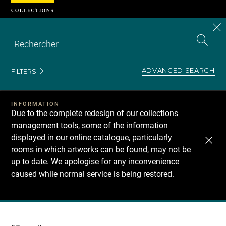
Cookies management panel
CL
Search
the
EN
S
collecti
Z
Se
ADVANCED SEARCH
FILTERS
INFORMATION
Due to the complete redesign of our collections
management tools, some of the information
displayed in our online catalogue, particularly
rooms in which artworks can be found, may not be
up to date. We apologise for any inconvenience
caused while normal service is being restored.
Recherche
dans
les