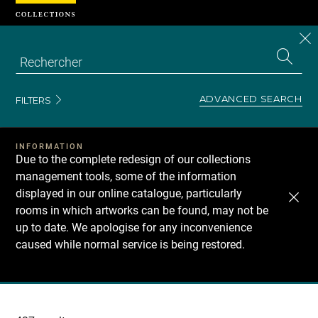
Cookies management panel
CL
Search
the
EN
S
collecti
Z
Se
ADVANCED SEARCH
FILTERS
INFORMATION
Due to the complete redesign of our collections
management tools, some of the information
displayed in our online catalogue, particularly
rooms in which artworks can be found, may not be
up to date. We apologise for any inconvenience
caused while normal service is being restored.
Recherche
dans
les