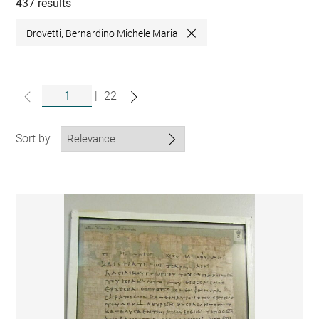
collections
437 results
Drovetti, Bernardino Michele Maria
Close
|
22
Sort by