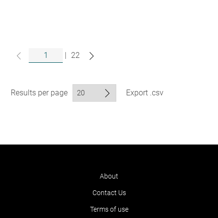
|
22
Results per page
Export .csv
About
Contact Us
Terms of use