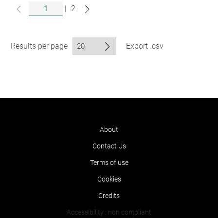
|
2
Results per page
Export .csv
About
Contact Us
Terms of use
Cookies
Credits
Accessibility : non compliant