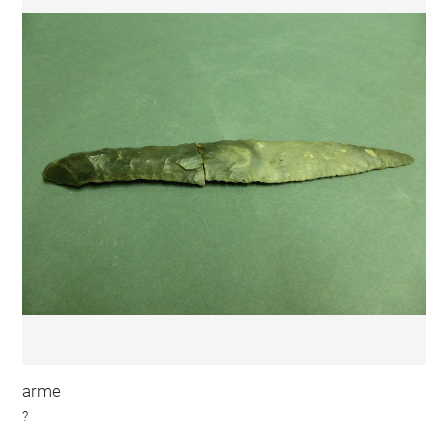
arme
?