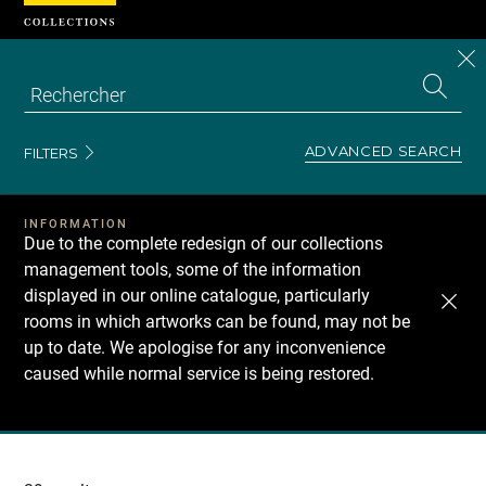
Cookies management panel
CL
Search
the
EN
S
collecti
Z
Se
ADVANCED SEARCH
FILTERS
INFORMATION
Due to the complete redesign of our collections
management tools, some of the information
displayed in our online catalogue, particularly
rooms in which artworks can be found, may not be
up to date. We apologise for any inconvenience
caused while normal service is being restored.
Recherche
dans
les