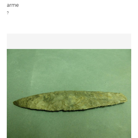
arme
?