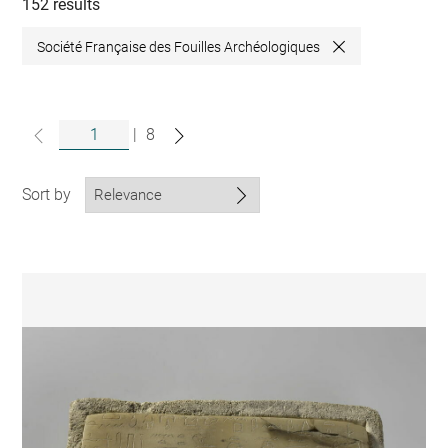
collections
152 results
Société Française des Fouilles Archéologiques
Close
|
8
Sort by