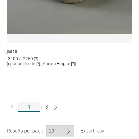
jarre
-3100 / -2250 (?)
(époque thinite [?] ; Ancien Empire [?])
|
8
Results per page
Export .csv