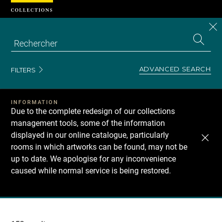
Cookies management panel
CL
Search
the
EN
S
collecti
Z
Se
ADVANCED SEARCH
FILTERS
INFORMATION
Due to the complete redesign of our collections
management tools, some of the information
displayed in our online catalogue, particularly
rooms in which artworks can be found, may not be
up to date. We apologise for any inconvenience
caused while normal service is being restored.
Recherche
dans
les