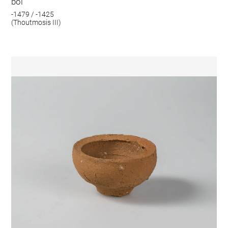
bol
-1479 / -1425
(Thoutmosis III)