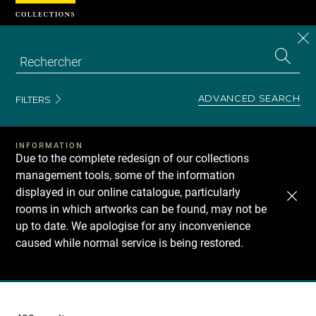
Cookies management panel
CL
Search
the
EN
S
collecti
Z
Se
ADVANCED SEARCH
FILTERS
INFORMATION
Due to the complete redesign of our collections
management tools, some of the information
displayed in our online catalogue, particularly
rooms in which artworks can be found, may not be
up to date. We apologise for any inconvenience
caused while normal service is being restored.
Recherche
dans
les