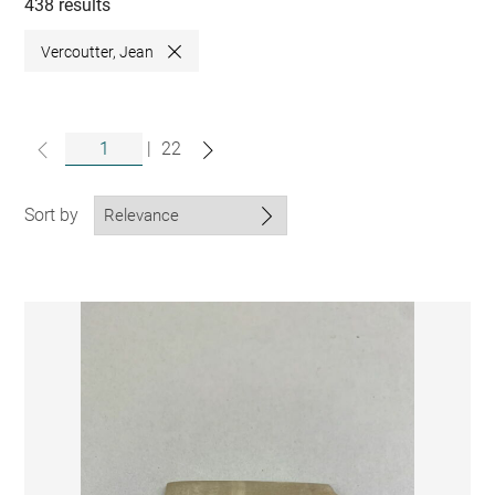
collections
438 results
Vercoutter, Jean
Close
|
22
Sort by