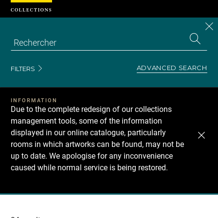
Cookies management panel
CL
Search
the
EN
S
collecti
Z
Se
ADVANCED SEARCH
FILTERS
INFORMATION
Due to the complete redesign of our collections
management tools, some of the information
displayed in our online catalogue, particularly
rooms in which artworks can be found, may not be
up to date. We apologise for any inconvenience
caused while normal service is being restored.
Recherche
dans
les