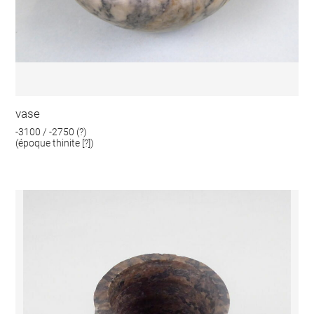
vase
-3100 / -2750 (?)
(époque thinite [?])