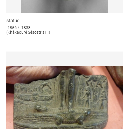
statue
-1856 / -1838
(Khâkaourê Sésostris III)