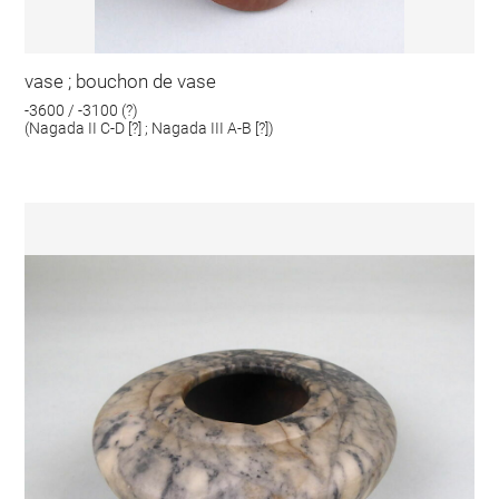
vase ; bouchon de vase
-3600 / -3100 (?)
(Nagada II C-D [?] ; Nagada III A-B [?])