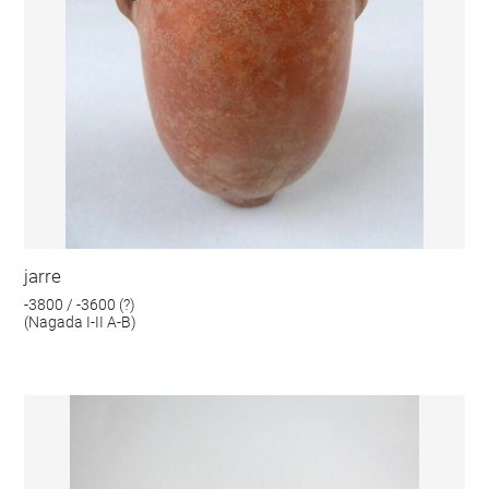
jarre
-3800 / -3600 (?)
(Nagada I-II A-B)