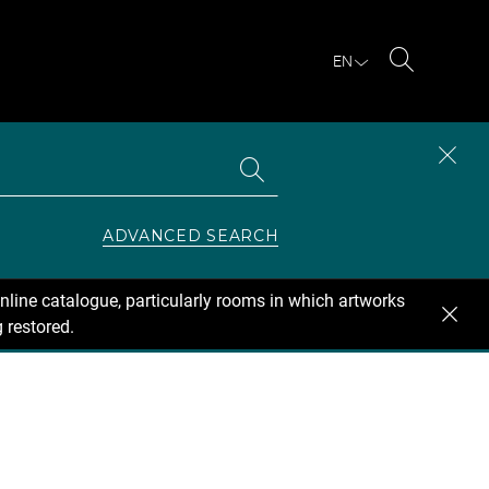
EN
Search
Search
CLOS
the
collections
SEAR
ZONE
ADVANCED SEARCH
nline catalogue, particularly rooms in which artworks
 restored.