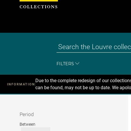
Cookies management panel
FILTERS
Due to the complete redesign of our collectio
INFORMATION
can be found, may not be up to date. We apolo
Recherche
dans
les
collections
Period
Period
Between